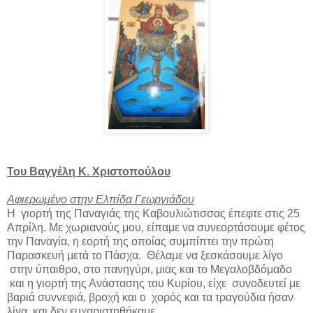
Του Βαγγέλη Κ. Χριστοπούλου
Αφιερωμένο στην Ελπίδα Γεωργιάδου
Η
γιορτή της Παναγιάς της Καβουλιώτισσας έπεφτε στις 25
Απρίλη. Με χωριανούς μου, είπαμε να συνεορτάσουμε φέτος
την Παναγία, η εορτή της οποίας συμπίπτει την πρώτη
Παρασκευή μετά το Πάσχα.
Θέλαμε να ξεσκάσουμε λίγο
στην ύπαιθρο, στο πανηγύρι, μιας και το Μεγαλοβδόμαδο
και η γιορτή της Ανάστασης του Κυρίου, είχε
συνοδευτεί με
βαριά συννεφιά, βροχή και ο
χορός και τα τραγούδια ήσαν
λίγα
και δεν ευχαριστηθήκαμε........