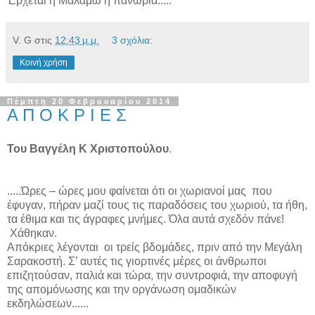
Έρχεται η Μαλάμω η πανώρια.....
V. G
στις
12:43 μ.μ.
3 σχόλια:
Κοινή χρήση
Πέμπτη 20 Φεβρουαρίου 2014
Α Π Ο Κ Ρ Ι Ε Σ
Του Βαγγέλη Κ Χριστοπούλου
.
.....Ώρες – ώρες μου φαίνεται ότι οι χωριανοί μας
που
έφυγαν, πήραν μαζί τους τις παραδόσεις του χωριού, τα ήθη,
τα έθιμα και τις άγραφες μνήμες. Όλα αυτά σχεδόν πάνε!
Χάθηκαν.
Απόκριες λέγονται
οι τρείς βδομάδες, πριν από την Μεγάλη
Σαρακοστή. Σ’ αυτές τις γιορτινές μέρες οι άνθρωποι
επιζητούσαν, παλιά και τώρα, την συντροφιά, την αποφυγή
της απομόνωσης και την οργάνωση ομαδικών
εκδηλώσεων......