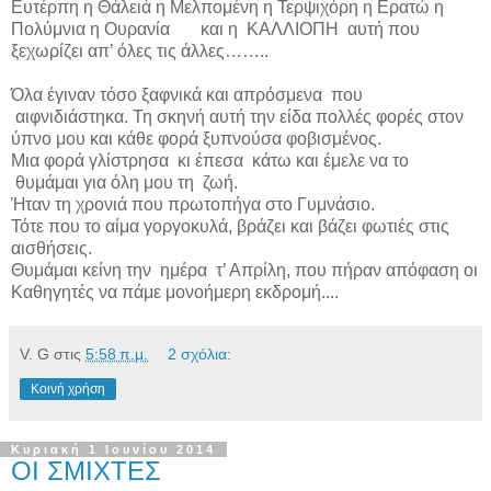
Ευτέρπη η Θάλειά η Μελπομένη η Τερψιχόρη η Ερατώ η
Πολύμνια η Ουρανία
και η
ΚΑΛΛΙΟΠΗ
αυτή που
ξεχωρίζει απ’ όλες τις άλλες……..
Όλα έγιναν τόσο ξαφνικά και απρόσμενα
που
αιφνιδιάστηκα. Τη σκηνή αυτή την είδα πολλές φορές στον
ύπνο μου και κάθε φορά ξυπνούσα φοβισμένος.
Μια φορά γλίστρησα
κι έπεσα
κάτω και έμελε να το
θυμάμαι για όλη μου τη
ζωή.
Ήταν τη χρονιά που πρωτοπήγα στο Γυμνάσιο.
Τότε που το αίμα γοργοκυλά, βράζει και βάζει φωτιές στις
αισθήσεις.
Θυμάμαι κείνη την
ημέρα
τ’ Απρίλη, που πήραν απόφαση οι
Καθηγητές να πάμε μονοήμερη εκδρομή....
V. G
στις
5:58 π.μ.
2 σχόλια:
Κοινή χρήση
Κυριακή 1 Ιουνίου 2014
ΟΙ ΣΜΙΧΤΕΣ