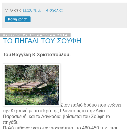
V. G
στις
11:20 π.μ.
4 σχόλια:
Κοινή χρήση
Δευτέρα 27 Ιανουαρίου 2014
ΤΟ ΠΗΓΑΔΙ ΤΟΥ ΣΟΥΦΗ
Του Βαγγέλη Κ Χριστοπούλου
.
Στον παλιό δρόμο που ενώνει
την Κερπινή με το «Ιερό της Γλανιτσιάς» στην Αγία
Παρασκευή, και τα Λαγκάδια, βρίσκεται του Σούφη το
πηγάδι.
Πολύ πιθανόν και στην αρχαιότητα , το 460-450 π.χ., που