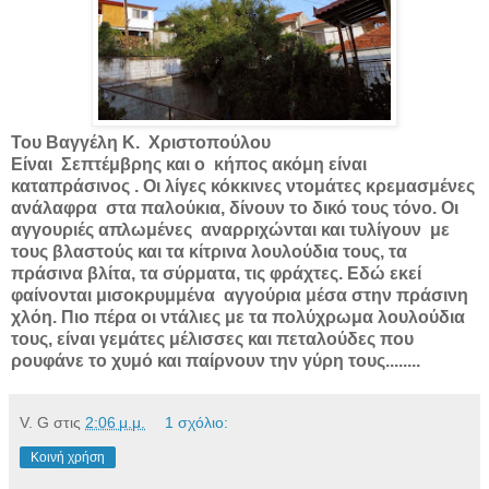
Του Βαγγέλη Κ.
Χριστοπούλου
Είναι
Σεπτέμβρης και ο
κήπος ακόμη είναι
καταπράσινος . Οι λίγες κόκκινες ντομάτες κρεμασμένες
ανάλαφρα
στα παλούκια, δίνουν το δικό τους τόνο. Οι
αγγουριές απλωμένες
αναρριχώνται και τυλίγουν
με
τους βλαστούς και τα κίτρινα λουλούδια τους, τα
πράσινα βλίτα, τα σύρματα, τις φράχτες. Εδώ εκεί
φαίνονται μισοκρυμμένα
αγγούρια μέσα στην πράσινη
χλόη. Πιο πέρα οι ντάλιες με τα πολύχρωμα λουλούδια
τους, είναι γεμάτες μέλισσες και πεταλούδες που
ρουφάνε το χυμό και παίρνουν την γύρη τους........
V. G
στις
2:06 μ.μ.
1 σχόλιο:
Κοινή χρήση