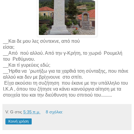
__Και δε μου λες σύντεκνε, από πού
είσαι;
__Από πού αλλού. Από την γ-Κρήτη, το χωριό Ρουμελή
του Ρεθύμνου.
__Και τί γυρεύεις εδώ;
__Ήρθα να ‘ρωτήξω για τα χαρθιά τση σύνταξης, που πάνε
αλλού και δεν με βρίχνουνε στο σπίτι.
Είχα ακούσει τη συζήτηση που έκανε με την υπάλληλο του
Ι.Κ.Α , όπου του ζήτησε να κάνει καινούργια αίτηση με τα
στοιχεία του και την διεύθυνση του σπιτιού του.........
V. G
στις
5:35 π.μ.
8 σχόλια:
Κοινή χρήση