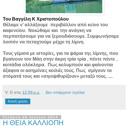
Του Βαγγέλη Κ Χριστοπούλου
Θέλαμε ν’ αλλάξουμε περιβάλλον από κείνο του
καφενείου. Νοιώθαμε και την ανάγκη να
περπατήσουμε για να ξεμουδιάσουμε. Συμφωνήσαμε
λοιπόν να πεταχτούμε μέχρι τη λίμνη.
Τους γέμισα με ιστορίες, για τα ψάρια της λίμνης, που
βγαίνουν τον Μάη στην άκρη τρία τρία , πέντε πέντε ,
κοπάδια ολόκληρα. Πως κολυμπούν και φαίνονται
άξαφνα οι ασημένιες κοιλιές τους. Πως σμίγουν τα
στόματά τους και «σιγοψιθυρίζουν» μεταξύ τους. ....
V. G
στις
12:59 μ.μ.
Δεν υπάρχουν σχόλια:
Κοινή χρήση
Τετάρτη 25 Ιουνίου 2014
Η ΘΕΙΑ ΚΑΛΛΙΟΠΗ