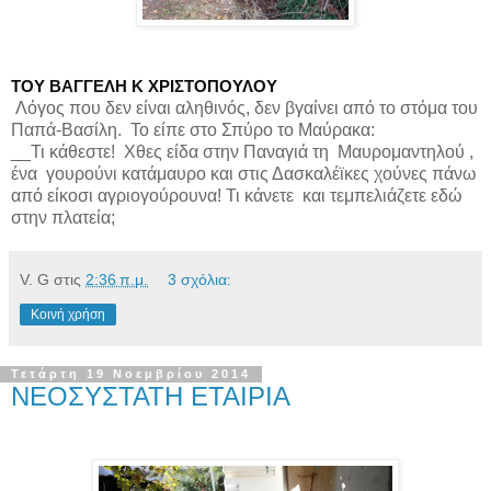
ΤΟΥ ΒΑΓΓΕΛΗ Κ ΧΡΙΣΤΟΠΟΥΛΟΥ
Λόγος που δεν είναι αληθινός, δεν βγαίνει από το στόμα του
Παπά-Βασίλη.
Το είπε στο Σπύρο το Μαύρακα:
__Τι κάθεστε!
Χθες είδα στην Παναγιά τη
Μαυρομαντηλού ,
ένα
γουρούνι κατάμαυρο και στις Δασκαλέϊκες χούνες πάνω
από είκοσι αγριογούρουνα! Τι κάνετε
και τεμπελιάζετε εδώ
στην πλατεία;
V. G
στις
2:36 π.μ.
3 σχόλια:
Κοινή χρήση
Τετάρτη 19 Νοεμβρίου 2014
ΝΕΟΣΥΣΤΑΤΗ ΕΤΑΙΡΙΑ