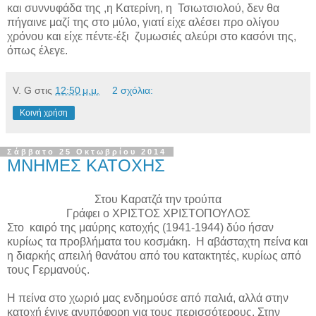
και συννυφάδα της ,η Κατερίνη, η
Τσιωτσιολού, δεν θα
πήγαινε μαζί της στο μύλο, γιατί είχε αλέσει προ ολίγου
χρόνου και είχε πέντε-έξι
ζυμωσιές αλεύρι στο κασόνι της,
όπως έλεγε.
V. G
στις
12:50 μ.μ.
2 σχόλια:
Κοινή χρήση
Σάββατο 25 Οκτωβρίου 2014
ΜΝΗΜΕΣ ΚΑΤΟΧΗΣ
Στου Καρατζά την τρούπα
Γράφει ο ΧΡΙΣΤΟΣ ΧΡΙΣΤΟΠΟΥΛΟΣ
Στο
καιρό της μαύρης κατοχής (1941-1944) δύο ήσαν
κυρίως τα προβλήματα του κοσμάκη.
Η αβάσταχτη πείνα και
η διαρκής απειλή θανάτου από του κατακτητές, κυρίως από
τους Γερμανούς.
Η πείνα στο χωριό μας ενδημούσε από παλιά, αλλά στην
κατοχή έγινε ανυπόφορη για τους περισσότερους. Στην