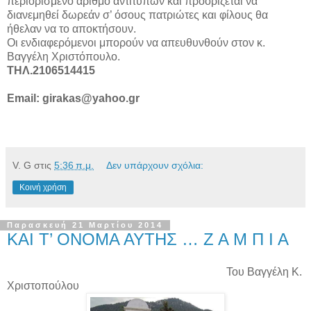
περιορισμένο αριθμό αντιτύπων και προορίζεται να
διανεμηθεί δωρεάν σ’ όσους πατριώτες και φίλους θα
ήθελαν να το αποκτήσουν.
Οι ενδιαφερόμενοι μπορούν να απευθυνθούν στον κ.
Βαγγέλη Χριστόπουλο.
ΤΗΛ.2106514415
Email: girakas@yahoo.gr
V. G
στις
5:36 π.μ.
Δεν υπάρχουν σχόλια:
Κοινή χρήση
Παρασκευή 21 Μαρτίου 2014
ΚΑΙ Τ’ ΟΝΟΜΑ ΑΥΤΗΣ … Ζ Α Μ Π Ι Α
Του Βαγγέλη Κ.
Χριστοπούλου