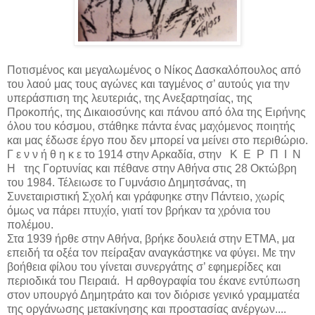
Ποτισμένος και μεγαλωμένος ο Νίκος Δασκαλόπουλος από
του λαού μας τους αγώνες και ταγμένος σ’ αυτούς για την
υπεράσπιση της λευτεριάς, της Ανεξαρτησίας, της
Προκοπής, της Δικαιοσύνης και πάνου από όλα της Ειρήνης
όλου του κόσμου, στάθηκε πάντα ένας μαχόμενος ποιητής
και μας έδωσε έργο που δεν μπορεί να μείνει στο περιθώριο.
Γ ε ν ν ή θ η κ ε το 1914 στην Αρκαδία, στην
Κ
Ε
Ρ
Π
Ι
Ν
Η
της Γορτυνίας και πέθανε στην Αθήνα στις 28 Οκτώβρη
του 1984. Τέλειωσε το Γυμνάσιο Δημητσάνας, τη
Συνεταιριστική Σχολή και γράφυηκε στην Πάντειο, χωρίς
όμως να πάρει πτυχίο, γιατί τον βρήκαν τα χρόνια του
πολέμου.
Στα 1939 ήρθε στην Αθήνα, βρήκε δουλειά στην ΕΤΜΑ, μα
επειδή τα οξέα τον πείραξαν αναγκάστηκε να φύγει. Με την
βοήθεια φίλου του γίνεται συνεργάτης σ’ εφημερίδες και
περιοδικά του Πειραιά.
Η αρθογραφία του έκανε εντύπωση
στον υπουργό Δημητράτο και τον διόρισε γενικό γραμματέα
της οργάνωσης μετακίνησης και προστασίας ανέργων....