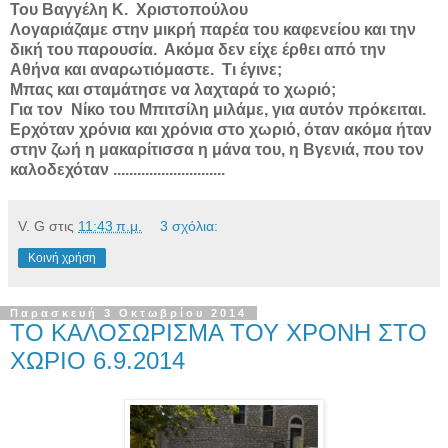
Του Βαγγέλη Κ.
Χριστοπούλου
Λογαριάζαμε στην μικρή παρέα του καφενείου και την
δική του παρουσία.
Ακόμα δεν είχε έρθει από την
Αθήνα και αναρωτιόμαστε.
Τι έγινε;
Μπας και σταμάτησε να λαχταρά το χωριό;
Για τον
Νίκο του Μπιτσίλη μιλάμε, για αυτόν πρόκειται.
Ερχόταν χρόνια και χρόνια στο χωριό, όταν ακόμα ήταν
στην ζωή η μακαρίτισσα η μάνα του, η
B
γενιά, που τον
καλοδεχόταν ............................
V. G
στις
11:43 π.μ.
3 σχόλια:
Κοινή χρήση
Παρασκευή 3 Οκτωβρίου 2014
ΤΟ ΚΑΛΟΣΩΡΙΣΜΑ ΤΟΥ ΧΡΟΝΗ ΣΤΟ
ΧΩΡΙΟ 6.9.2014