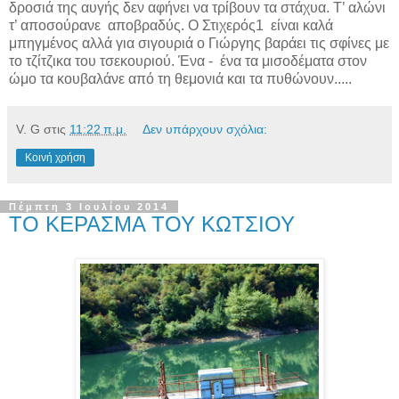
δροσιά της αυγής δεν αφήνει να τρίβουν τα στάχυα. Τ’ αλώνι
τ’ αποσούρανε
αποβραδύς. Ο Στιχερός1
είναι καλά
μπηγμένος αλλά για σιγουριά ο Γιώργης βαράει τις σφίνες με
το τζίτζικα του τσεκουριού. Ένα -
ένα τα μισοδέματα στον
ώμο τα κουβαλάνε από τη θεμονιά και τα πυθώνουν.....
V. G
στις
11:22 π.μ.
Δεν υπάρχουν σχόλια:
Κοινή χρήση
Πέμπτη 3 Ιουλίου 2014
ΤΟ ΚΕΡΑΣΜΑ ΤΟΥ ΚΩΤΣΙΟΥ