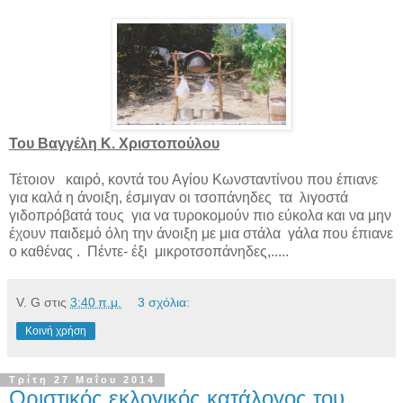
Του Βαγγέλη Κ. Χριστοπούλου
Τέτοιον
καιρό, κοντά του Αγίου Κωνσταντίνου που έπιανε
για καλά η άνοιξη, έσμιγαν οι τσοπάνηδες
τα
λιγοστά
γιδοπρόβατά τους
για να τυροκομούν πιο εύκολα και να μην
έχουν παιδεμό όλη την άνοιξη με μια στάλα
γάλα που έπιανε
ο καθένας .
Πέντε- έξι
μικροτσοπάνηδες,.....
V. G
στις
3:40 π.μ.
3 σχόλια:
Κοινή χρήση
Τρίτη 27 Μαΐου 2014
Οριστικός εκλογικός κατάλογος του