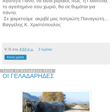
Αγαπητέ Πάνο, να είσαι βέβαιος πως
η Γλανιτσιά,
το αγαπημένο σου χωριό, θα σε θυμάται για
πάντα.
Σε χαιρετούμε
ακριβέ μας πατριώτη Παναγιώτη…
Βαγγέλης Κ. Χριστόπουλος
V. G
στις
4:53 π.μ.
2 σχόλια:
Κοινή χρήση
Τρίτη 11 Οκτωβρίου 2016
ΟΙ ΓΕΛΑΔΑΡΗΔΕΣ