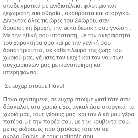
υποδειγματικά με ανιδιοτέλεια, φιλοτιμία και
ξεχωριστή ευαισθησία , ακούραστα και στοργικά.
Δίνοντας όλες τις ώρες του 24ώρου, σαν
δροσιστική βροχή, την εκπαιδευτική σου γνώση .
Με την ηθική σου υπόσταση, με την ακεραιότητα
του χαρακτήρα σου και με την γενική σου
δραστηριότητα, σε κάθε πλευρά της ζωής του
χωριού μας, γέμισες τον ψυχή και τον νου των
συγχωριανών μας με ικανοποίηση και
υπερηφάνεια.
Σε ευχαριστούμε Πάνο!
Πάνο αγαπημένε, σε ευχαριστούμε γιατί τότε σαν
δάσκαλος στο χωριό είχες αγκαλιάσει στοργικά
το
χωριό μας, τους γέρους μας
και τον δικό μου γέρο
πατέρα, με την παρέα σου, με την κουβέντα σου,
με τις εκδρομές που ζητούσες τότε να σε
ακολουθούνε με τους μαθητές σου.