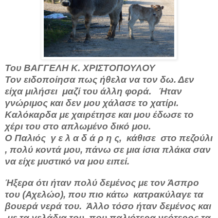
Του ΒΑΓΓΕΛΗ Κ. ΧΡΙΣΤΟΠΟΥΛΟΥ
Τον ειδοποίησα πως ήθελα να τον δω. Δεν
είχα μιλήσει
μαζί του άλλη φορά.
Ήταν
γνώριμος και δεν μου χάλασε το χατίρι.
Καλόκαρδα με χαιρέτησε και μου έδωσε το
χέρι του στο απλωμένο δικό μου.
Ο Παλιός
γ ε λ α δ ά ρ η ς,
κάθισε
στο πεζούλι
, πολύ κοντά μου, πάνω σε μια ίσια πλάκα σαν
να είχε μυστικό να μου ειπεί.
Ήξερα ότι ήταν πολύ δεμένος με τον Άσπρο
του (Αχελώο), που πιο κάτω
κατρακύλαγε τα
βουερά νερά του.
Άλλο τόσο ήταν δεμένος και
με τα γελάδια του, που παλιότερα νεότερος τα