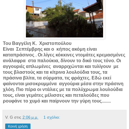
Του Βαγγέλη Κ.
Χριστοπούλου
Είναι
Σεπτέμβρης και ο
κήπος ακόμη είναι
καταπράσινος . Οι λίγες κόκκινες ντομάτες κρεμασμένες
ανάλαφρα
στα παλούκια, δίνουν το δικό τους τόνο. Οι
αγγουριές απλωμένες
αναρριχώνται και τυλίγουν
με
τους βλαστούς και τα κίτρινα λουλούδια τους, τα
πράσινα βλίτα, τα σύρματα, τις φράχτες. Εδώ εκεί
φαίνονται μισοκρυμμένα
αγγούρια μέσα στην πράσινη
χλόη. Πιο πέρα οι ντάλιες με τα πολύχρωμα λουλούδια
τους, είναι γεμάτες μέλισσες και πεταλούδες που
ρουφάνε το χυμό και παίρνουν την γύρη τους........
V. G
στις
2:06 μ.μ.
1 σχόλιο:
Κοινή χρήση