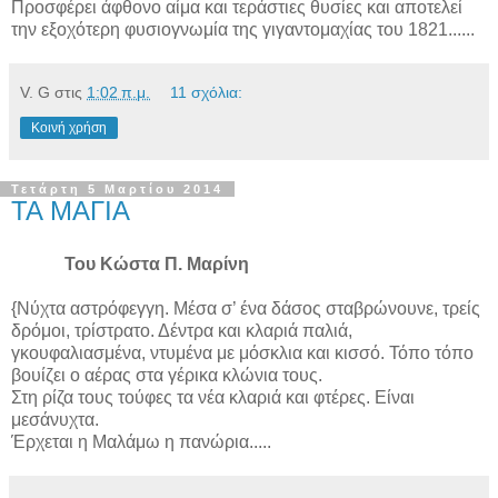
Προσφέρει άφθονο αίμα και τεράστιες θυσίες και αποτελεί
την εξοχότερη φυσιογνωμία της γιγαντομαχίας του 1821......
V. G
στις
1:02 π.μ.
11 σχόλια:
Κοινή χρήση
Τετάρτη 5 Μαρτίου 2014
ΤΑ ΜΑΓΙΑ
Του Κώστα Π. Μαρίνη
{Νύχτα αστρόφεγγη. Μέσα σ’ ένα δάσος σταβρώνουνε, τρείς
δρόμοι, τρίστρατο. Δέντρα και κλαριά παλιά,
γκουφαλιασμένα, ντυμένα με μόσκλια και κισσό. Τόπο τόπο
βουίζει ο αέρας στα γέρικα κλώνια τους.
Στη ρίζα τους τούφες τα νέα κλαριά και φτέρες. Είναι
μεσάνυχτα.
Έρχεται η Μαλάμω η πανώρια.....