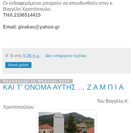
Οι ενδιαφερόμενοι μπορούν να απευθυνθούν στον κ.
Βαγγέλη Χριστόπουλο.
ΤΗΛ.2106514415
Email: girakas@yahoo.gr
V. G
στις
5:36 π.μ.
Δεν υπάρχουν σχόλια:
Κοινή χρήση
Παρασκευή 21 Μαρτίου 2014
ΚΑΙ Τ’ ΟΝΟΜΑ ΑΥΤΗΣ … Ζ Α Μ Π Ι Α
Του Βαγγέλη Κ.
Χριστοπούλου