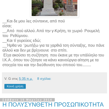
__Και δε μου λες σύντεκνε, από πού
είσαι;
__Από πού αλλού. Από την γ-Κρήτη, το χωριό Ρουμελή
του Ρεθύμνου.
__Και τί γυρεύεις εδώ;
__Ήρθα να ‘ρωτήξω για τα χαρθιά τση σύνταξης, που πάνε
αλλού και δεν με βρίχνουνε στο σπίτι.
Είχα ακούσει τη συζήτηση που έκανε με την υπάλληλο του
Ι.Κ.Α , όπου του ζήτησε να κάνει καινούργια αίτηση με τα
στοιχεία του και την διεύθυνση του σπιτιού του.........
V. G
στις
5:35 π.μ.
8 σχόλια:
Κοινή χρήση
Σάββατο 15 Μαρτίου 2014
Η ΠΟΛΥΣΥΝΘΕΤΗ ΠΡΟΣΩΠΙΚΟΤΗΤΑ