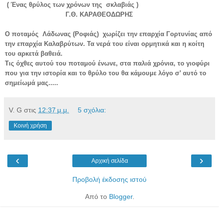
(
Ένας θρύλος των χρόνων της
σκλαβιάς )
Γ.Θ. ΚΑΡΑΘΕΟΔΩΡΗΣ
Ο ποταμός
Λάδωνας (Ροφιάς)
χωρίζει την επαρχία Γορτυνίας από
την επαρχία Καλαβρύτων. Τα νερά του είναι ορμητικά και η κοίτη
του αρκετά βαθειά.
Τις όχθες αυτού του ποταμού ένωνε, στα παλιά χρόνια, το γιοφύρι
που για την ιστορία και το θρύλο του θα κάμουμε λόγο σ’ αυτό το
σημείωμά μας.....
V. G
στις
12:37 μ.μ.
5 σχόλια:
Κοινή χρήση
‹
›
Αρχική σελίδα
Προβολή έκδοσης ιστού
Από το
Blogger
.