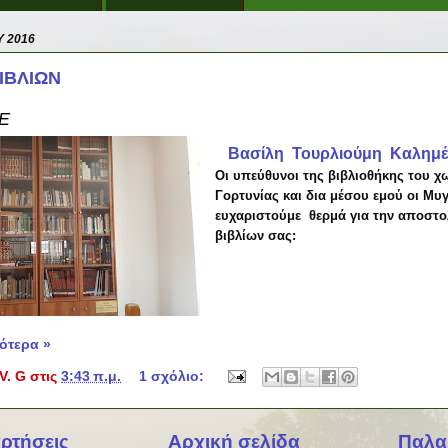
Υ 2016
ΙΒΛΙΩΝ
Ε
Βασίλη
Τουρλιούμη Καλημ
Οι υπεύθυνοι της βιβλιοθήκης του 
Γορτυνίας και δια μέσου εμού οι Μυ
ευχαριστούμε
θερμά για την αποστ
βιβλίων σας:
ότερα »
V. G
στις
3:43 π.μ.
1 σχόλιο:
ρτήσεις
Αρχική σελίδα
Παλα