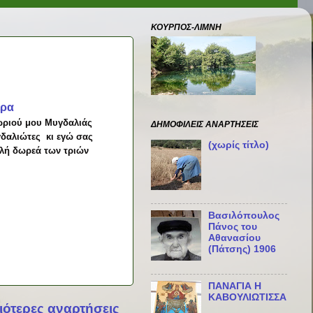
ΚΟΥΡΠΟΣ-ΛΙΜΝΗ
έρα
χωριού μου Μυγδαλιάς
ΔΗΜΟΦΙΛΕΊΣ ΑΝΑΡΤΉΣΕΙΣ
γδαλιώτες
κι εγώ σας
(χωρίς τίτλο)
ολή δωρεά των τριών
Βασιλόπουλος
Πάνος του
Αθανασίου
(Πάτσης) 1906
ΠΑΝΑΓΙΑ Η
ΚΑΒΟΥΛΙΩΤΙΣΣΑ
ιότερες αναρτήσεις