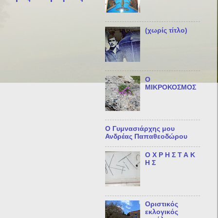
(χωρίς τίτλο)
Ο
ΜΙΚΡΟΚΟΣΜΟΣ
Ο Γυμνασιάρχης μου
Ανδρέας Παπαθεοδώρου
Ο Χ Ρ Η Σ Τ Α Κ
Η Σ
Οριστικός
εκλογικός