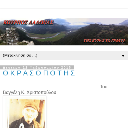
▼
Δευτέρα 12 Φεβρουαρίου 2018
Ο Κ Ρ Α Σ Ο Π Ο Τ Η Σ
Του
Βαγγέλη Κ. Χριστοπούλου