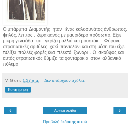
Ο μπάρμπα
Διαμαντής
ήταν
ένας καλοσυνάτος άνθρωπος,
ψηλός, λεπτός ,
ξερακιανός με μαυριδερό πρόσωπο. Είχε
μικρή γενειάδα
και
γκρίζα μαλλιά και μουστάκι.
Φόραγε
στρατιωτικές αρβύλες ,χακί
παντελόνι και στη μέση του είχε
τυλίξει
πολλές φορές ένα
πλεκτό
ζωνάρι
. Ο
σκούφος και
αυτός στρατιωτικός θύμιζε
τα φανταράκια
στον
αλβανικό
πόλεμο .
V. G
στις
1:37 π.μ.
Δεν υπάρχουν σχόλια:
Κοινή χρήση
‹
›
Αρχική σελίδα
Προβολή έκδοσης ιστού