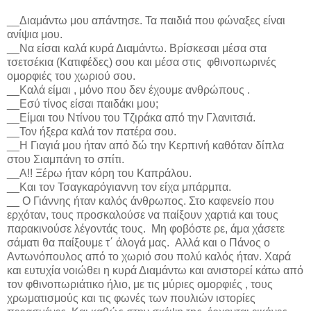
__Διαμάντω μου απάντησε. Τα παιδιά που φώναξες είναι
ανίψια μου.
__Να είσαι καλά κυρά Διαμάντω. Βρίσκεσαι μέσα στα
τσετσέκια (Κατιφέδες) σου και μέσα στις
φθινοπωρινές
ομορφιές του χωριού σου.
__Καλά είμαι , μόνο που δεν έχουμε ανθρώπους .
__Εσύ τίνος είσαι παιδάκι μου;
__Είμαι του Ντίνου του Τζιράκα από την Γλανιτσιά.
__Τον ήξερα καλά τον πατέρα σου.
__Η Γιαγιά μου ήταν από δώ την Κερπινή καθόταν δίπλα
στου Σιαμπάνη το σπίτι.
__Α!! Ξέρω ήταν κόρη του Καπράλου.
__Και τον Τσαγκαρόγιαννη τον είχα μπάρμπα.
__ Ο Γιάννης ήταν καλός άνθρωπος. Στο καφενείο που
ερχόταν, τους προσκαλούσε να παίξουν χαρτιά και τους
παρακινούσε λέγοντάς τους.
Μη φοβόστε ρε, άμα χάσετε
σάματι θα παίξουμε τ΄ άλογά μας.
Αλλά και ο Πάνος ο
Αντωνόπουλος από το χωριό σου πολύ καλός ήταν. Χαρά
και ευτυχία νοιώθει η κυρά Διαμάντω και ανιστορεί κάτω από
τον φθινοπωριάτικο ήλιο, με τις μύριες ομορφιές , τους
χρωματισμούς και τις φωνές των πουλιών ιστορίες