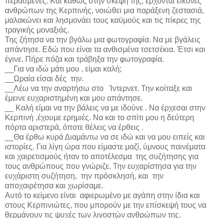
περασμένες. Και καθώς στην σκέψη της, έρχονται εικόνες
ανθρώπων της Κερπινής, νοιώθει μια παράξενη ζεστασιά,
μαλακώνει και λησμονάει τους καϋμούς και τις πίκρες της
τραγικής μοναξιάς.
Της ζήτησα να την βγάλω μια φωτογραφία. Να με βγάλεις
απάντησε. Εδώ που είναι τα ανθισμένα τσετσέκια. Έτσι και
έγινε. Πήρε πόζα και τράβηξα την φωτογραφία.
__Για να ιδώ μάτι μου , είμαι καλή;
__Ωραία είσαι δές
την.
__Λέω να την αναρτήσω στο
Ίντερνετ. Την κοίταξε και
έμεινε ευχαριστημένη και μου απάντησε.
__ Καλή είμαι να την βάλεις να με ιδούνε . Να έρχεσαι στην
Κερπινή ,έχουμε ερημιές. Να και το σπίτι μου η δεύτερη
πόρτα αριστερά, όποτε θέλεις να έρθεις .
__Θα έρθω κυρά Διαμάντω να σε ιδώ και να μου ειπείς και
ιστορίες. Για λίγη ώρα που είμαστε μαζί, ύμνους παινέματα
και χαιρετισμούς ήταν το αποτέλεσμα
της συζήτησης για
τους ανθρώπους που γνώριζε. Την ευχαρίστησα για την
ευχάριστη συζήτηση,
την πρόσκλησή, και
την
αποχαιρέτησα και χωρίσαμε.
Αυτό το κείμενο είναι
αφιερωμένο με αγάπη στην ίδια και
στους Κερπινιώτες, που μπορούν με την επίσκεψή τους να
θερμάνουν τις ψυχές των λιγοστών ανθρώπων της.