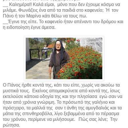
__ Καλημέρα!! Καλά είμαι,
μόνο που δεν έχουμε κόσμο να
μιλάμε. Φωνάζεις ένα από τα παιδιά στο καφενείο;
Ή
τον
Πάνο ή τον Μαρίνο κάτι θέλω να τους πω.
__Έγινε της είπε. Το καφενείο ήταν απέναντι του δρόμου και
η ειδοποίηση έγινε άμεσα.
Ο Πάνος ήρθε κοντά της, κάτι του είπε, χωρίς να ακούω τα
μυστικά τους.
Εκείνος απομακρύνετε από κοντά της, ίσως
εκτελούσε κάποια οδηγία της και την πλησίασα
εγώ σαν να
ήταν από χρόνια γνώριμη. Το πρόσωπό της γαλήνιο και
πρόσχαρο, τα μαλλιά της
σαν τ άνθη της αμυγδαλιάς και τα
μάτια της σπινθηροβόλα, λίγο ξεβαμμένα από το πέρασμα
του χρόνου, περίμενε να μιλήσουμε.
Πώς σας λένε;
Την
ρώτησα.