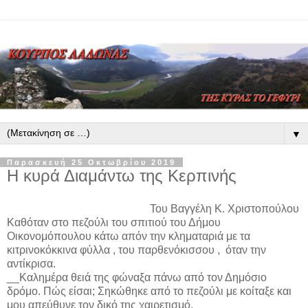
▼
Παρασκευή 25 Οκτωβρίου 2019
Η κυρά Διαμάντω της Κερπινής
Του Βαγγέλη Κ. Χριστοπούλου
Καθόταν στο πεζούλι του σπιτιού του Δήμου
Οικονομόπουλου κάτω απόν την κληματαριά με τα
κιτρινοκόκκινα φύλλα , του παρθενόκισσου ,
όταν την
αντίκρισα.
__Καλημέρα θειά της φώναξα πάνω από τον Δημόσιο
δρόμο. Πώς είσαι; Σηκώθηκε από το πεζούλι με κοίταξε και
μου απεύθυνε τον δικό της χαιρετισμό.