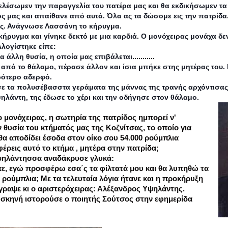
τελέσωμεν την παραγγελία του πατέρα μας και θα εκδικήσωμεν τ
 μας και απαίθανε από αυτά. Όλα ας τα δώσομε εις την πατρίδα.
ς. Ανάγνωσε Λασσάνη το κήρυγμα.
ήρυγμα και γίνηκε δεκτό με μια καρδιά. Ο μονόχειρας μονάχα δεν
λογίστηκε είπε:
 άλλη θυσία, η οποία μας επιβάλεται...........
από το θάλαμο, πέρασε άλλον και ίσια μπήκε στης μητέρας του.
ρότερο αδερφό.
 τα πολυσέβασστα γεράματα της μάννας της τρανής αρχόντισας 
λάντη, της έδωσε το χέρι και την οδήγησε στον θάλαμο.
ο μονόχειρας, η σωτηρία της πατρίδος ημπορεί ν'
ν θυσία του κτήματός μας της Κοζνίτσας, το οποίο για
θα αποδίδει έσοδα στον οίκο σου 54.000 ρούμπλια
έρεις αυτό το κτήμα , μητέρα στην πατρίδα;
ψηλάντησσα αναδάκρυσε γλυκά:
ίπε, εγώ προσφέρω εσα΄ς τα φίλτατά μου και θα λυπηθώ τα
 ρούμπλια; Με τα τελευταία λόγια ήτανε και η προκήρυξη
γραψε κι ο αριστερόχειρας: Αλέξανδρος Υψηλάντης.
 σκηνή ιστορούσε ο ποιητής Σούτσος στην εφημερίδα