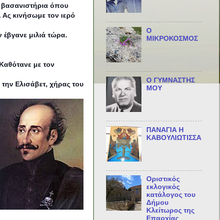
α βασανιστήρια όπου
 Ας κινήσωμε τον ιερό
Ο
 έβγανε μιλιά τώρα.
ΜΙΚΡΟΚΟΣΜΟΣ
 Καθότανε με τον
Ο ΓΥΜΝΑΣΤΗΣ
την Ελισάβετ, χήρας του
ΜΟΥ
ΠΑΝΑΓΙΑ Η
ΚΑΒΟΥΛΙΩΤΙΣΣΑ
Οριστικός
εκλογικός
κατάλογος του
Δήμου
Κλείτωρος της
Επαρχίας