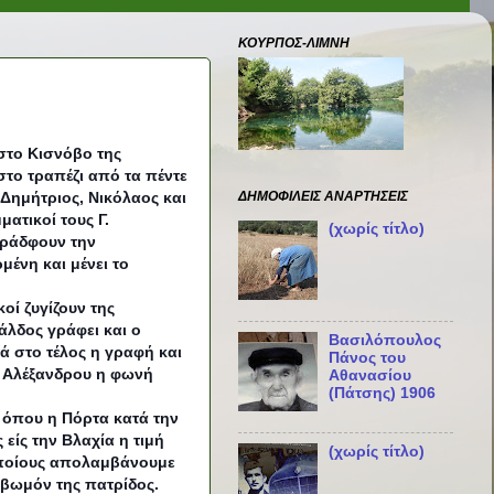
ΚΟΥΡΠΟΣ-ΛΙΜΝΗ
στο Κισνόβο της
στο τραπέζι από τα πέντε
ΔΗΜΟΦΙΛΕΊΣ ΑΝΑΡΤΉΣΕΙΣ
 Δημήτριος, Νικόλαος και
ματικοί τους Γ.
(χωρίς τίτλο)
γράδφουν την
ένη και μένει το
οί ζυγίζουν της
άλδος γράφει και ο
Βασιλόπουλος
ά στο τέλος η γραφή και
Πάνος του
υ Αλέξανδρου η φωνή
Αθανασίου
(Πάτσης) 1906
α όπου η Πόρτα κατά την
είς την Βλαχία η τιμή
(χωρίς τίτλο)
 οποίους απολαμβάνουμε
 βωμόν της πατρίδος.