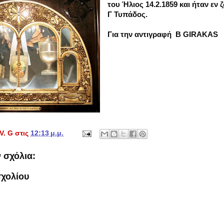
του Ήλιος 14.2.1859 και ήταν εν 
Γ Τυπάδος.
Για την αντιγραφή
B
GIRAKAS
V. G
στις
12:13 μ.μ.
 σχόλια:
χολίου