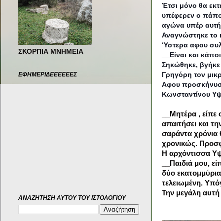
Έτσι μόνο θα εκ
υπέφερεν ο πάπος
αγώνα υπέρ αυτή
Αναγνώστηκε το κ
Ύστερα αφου συλ
ΣΚΟΡΠΙΑ ΜΝΗΜΕΙΑ
__Είναι και κάποια
Σηκώθηκε, βγήκε 
Γρηγόρη τον μικ
ΕΦΗΜΕΡΙΔΕΕΕΕΕΕΣ
Αφου προσκήνυσε
Κωνσταντίνου Υψη
__Μητέρα , είπε 
απαιτήσει και τη
σαράντα χρόνια 
χρονικώς. Προσφ
Η αρχόντισσα Υ
__Παιδιά μου, ε
δύο εκατομμύρια
τελειωμένη. Υπό
Την μεγάλη αυτή
ΑΝΑΖΉΤΗΣΗ ΑΥΤΟΎ ΤΟΥ ΙΣΤΟΛΟΓΊΟΥ