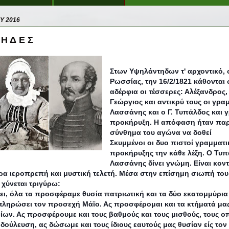
Υ 2016
 Η Δ Ε Σ
Στων Υψηλάντηδων τ' αρχοντικό, 
Ρωσσίας, την 16/2/1821 κάθονται 
αδέρφια οι τέσσερες: Αλέξανδρος,
Γεώργιος και αντικρύ τους οι γραμ
Λασσάνης και ο Γ. Τυπάλδος και 
προκήρυξη. Η απόφαση ήταν παρμ
σύνθημα του αγώνα να δοθεί
Σκυμμένοι οι δυο πιστοί γραμματικ
προκήρυξης την κάθε λέξη.
Ο Τυπ
Λασσάνης δίνει γνώμη.
Είναι κοντ
ώρα ιεροπρεπή και μυστική τελετή. Μέσα στην επίσημη σιωπή το
 χύνεται τριγύρω:
έει, όλα τα προσφέραμε θυσία πατριωτική και τα δύο εκατομμύρι
ληρώσει τον προσεχή Μάϊο. Ας προσφέρομαι και τα κτήματά μας 
ίων. Ας προσφέρουμε και τους βαθμούς και τους μισθούς, τους
δούλευση, ας δώσωμε και τους ίδιους εαυτούς μας θυσίαν είς τον