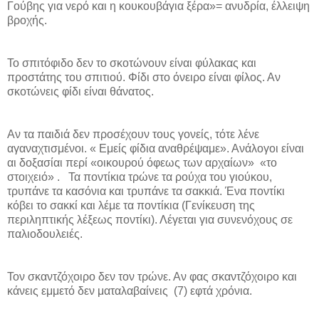
Γούβης για νερό και η κουκουβάγια ξέρα»= ανυδρία, έλλειψη
βροχής.
Το σπιτόφιδο δεν το σκοτώνουν είναι φύλακας και
προστάτης του σπιτιού. Φίδι στο όνειρο είναι φίλος. Αν
σκοτώνεις φίδι είναι θάνατος.
Αν τα παιδιά δεν προσέχουν τους γονείς, τότε λένε
αγαναχτισμένοι. « Εμείς φίδια αναθρέψαμε». Ανάλογοι είναι
αι δοξασίαι περί «οικουρού όφεως των αρχαίων»
«το
στοιχειό» .
Τα ποντίκια τρώνε τα ρούχα του γιούκου,
τρυπάνε τα κασόνια και τρυπάνε τα σακκιά. Ένα ποντίκι
κόβει το σακκί και λέμε τα ποντίκια (Γενίκευση της
περιληπτικής λέξεως ποντίκι). Λέγεται για συνενόχους σε
παλιοδουλειές.
Τον σκαντζόχοιρο δεν τον τρώνε. Αν φας σκαντζόχοιρο και
κάνεις εμμετό δεν ματαλαβαίνεις
(7) εφτά χρόνια.